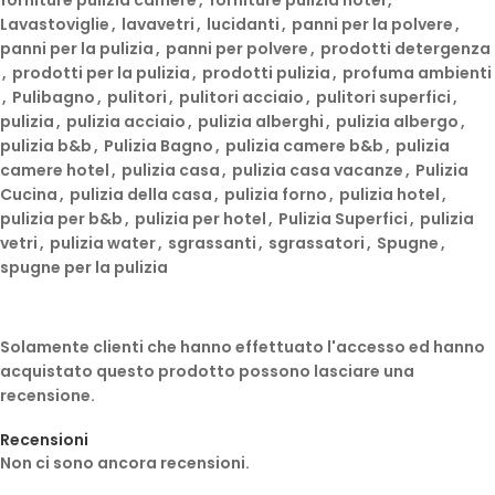
Lavastoviglie
,
lavavetri
,
lucidanti
,
panni per la polvere
,
panni per la pulizia
,
panni per polvere
,
prodotti detergenza
,
prodotti per la pulizia
,
prodotti pulizia
,
profuma ambienti
,
Pulibagno
,
pulitori
,
pulitori acciaio
,
pulitori superfici
,
pulizia
,
pulizia acciaio
,
pulizia alberghi
,
pulizia albergo
,
pulizia b&b
,
Pulizia Bagno
,
pulizia camere b&b
,
pulizia
camere hotel
,
pulizia casa
,
pulizia casa vacanze
,
Pulizia
Cucina
,
pulizia della casa
,
pulizia forno
,
pulizia hotel
,
pulizia per b&b
,
pulizia per hotel
,
Pulizia Superfici
,
pulizia
vetri
,
pulizia water
,
sgrassanti
,
sgrassatori
,
Spugne
,
spugne per la pulizia
Solamente clienti che hanno effettuato l'accesso ed hanno
acquistato questo prodotto possono lasciare una
recensione.
Recensioni
Non ci sono ancora recensioni.