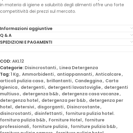
in materia di igiene e salubrità degli alimenti offre una forte
competitività dei prezzi sul mercato.
Informazioni aggiuntive
Q & A
SPEDIZIONI E PAGAMENTI
COD:
AKL12
Categorie:
Disincrostanti
,
Linea Detergenza
Tag:
1 Kg
,
Ammorbidenti
,
antiappannanti
,
Anticalcare
,
articoli pulizia casa
,
brillantanti
,
Candeggina
,
Carta
Igienica
,
detergenti
,
detergenti lavastoviglie
,
detergenti
multiuso
,
detergenza b&b
,
detergenza casa vacanze
,
detergenza hotel
,
detergenza per b&b
,
detergenza per
hotel
,
detersivi
,
disgorganti
,
Disincrostante
,
disincrostanti
,
disinfettanti
,
fornitura pulizia hotel.
fornitura pulizia b&b
,
Forniture Hotel
,
forniture
professionali
,
forniture pulizia
,
forniture pulizia b&b
,
forniture pulizia camere
,
forniture pulizia hotel
,