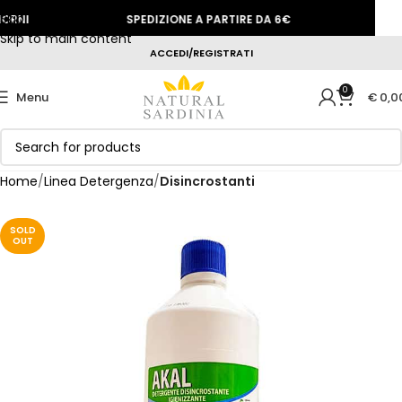
Skip to navigation
RNI
SPEDIZIONE A PARTIRE DA 6€
SCON
Skip to main content
ACCEDI/REGISTRATI
0
Menu
€
0,0
Home
Linea Detergenza
Disincrostanti
SOLD
OUT