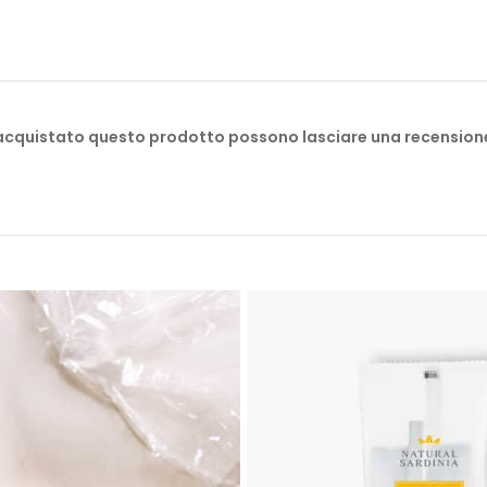
Scegli la personalizzazione per distinguerti. Dai il benvenuto ai 
confezionati secondo le tue preferenze. Offri un servizio unico
Da sempre impegnati a rappresentare al meglio la Sardegna e 
 acquistato questo prodotto possono lasciare una recension
d’eccellenza che vuole portare l’isola direttamente nelle stanze
trasformare l’ospite in un viaggiatore, offrendo non solo prodot
sensoriale.
Le nostre forniture hotel e B&B, totalmente made in Italy, sono 
esigenza delle strutture di ospitalità, dalla ristorazione ai cent
Sardegna, arricchiti da una fragranza luminosa, fresca e agrum
Natural Sardinia si propone come il tuo alleato nella creazione d
segreto per regalare ai tuoi ospiti un viaggio sensoriale attrav
autentico e indimenticabile tra il tuo hotel e l’isola.