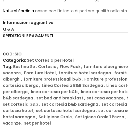
Natural Sardinia
nasce con l’intento di portare qualità nelle st
il Legame con il Territorio e con le peculiarità inconfondibili d
Informazioni aggiuntive
fragranza luminosa e piena di gioia, che raccoglie la pienezz
Q & A
sanno di pulito e freschezza.
SPEDIZIONI E PAGAMENTI
I Nostri prodotti sono realizzati ed interamente prodotti in Itali
cosmetica italiana.
COD:
SIO
La linea cortesia Natural Sardinia è prodotta dalla Natural Sardi
Categoria:
Set Cortesia per Hotel
Tag:
Bustina Set Cortesia
,
Flow Pack
,
forniture alberghiere
Il Natural Sardinia Set Cortesia B&B e Hotel, appartenente alla p
vacanze
,
Forniture Hotel
,
forniture hotel sardegna
,
fornit
perfetto per rispondere a tutte le esigenze di praticità e comfo
alberghi
,
forniture professionali b&b
,
Forniture profession
confezioni monouso garantisce un utilizzo agevole e igienico.
cortesia albergo
,
Linea Cortesia B&B Sardegna
,
Linea cort
per albergo
,
linea cortesia per b&b
,
linea cortesia per hote
La raffinata Bustina Flow Pack della linea Natural Sardinia, oltr
b&b sardegna
,
set bed and breakfast
,
set casa vacanze
,
soluzione versatile e adatta a ogni contesto ospitante, che si t
set cortesia b&b
,
set cortesia b&b sardegna
,
set cortesi
una casa vacanze. Eleva l’esperienza degli ospiti con questo set 
cortesia hotel
,
set cortesia hotel sardegna
,
set cortesia 
hotel sardegna
,
Set Igiene Orale
,
Set Igiene Orale 1 Pezzo
,
Esplora la nostra gamma completa di set cortesia Natural Sardini
vacanze
,
set per hotel
tuoi ospiti il regalo di una vacanza indimenticabile, arricchita 