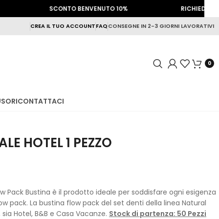
SCONTO BENVENUTO 10%
RICHIEDI LA TUA LI
CREA IL TUO ACCOUNT
FAQ
CONSEGNE IN 2-3 GIORNI LAVORATIVI
0
USORI
CONTATTACI
ALE HOTEL 1 PEZZO
ow Pack Bustina è il prodotto ideale per soddisfare ogni esigenza
w pack. La bustina flow pack del set denti della linea Natural
va, sia Hotel, B&B e Casa Vacanze.
Stock di partenza: 50 Pezzi