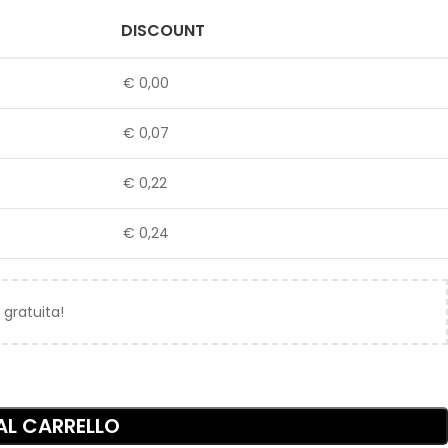
DISCOUNT
€
0,00
€
0,07
€
0,22
€
0,24
 gratuita!
AL CARRELLO