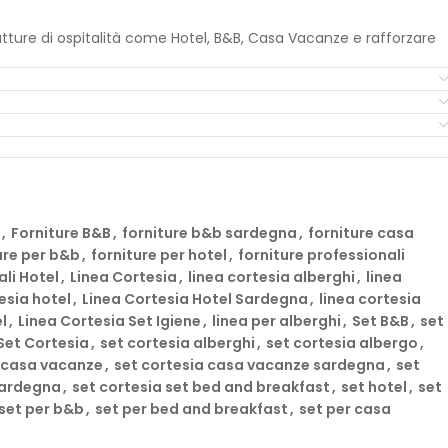
rutture di ospitalità come Hotel, B&B, Casa Vacanze e rafforzare
ella Sardegna. Abbiamo creato per i nostri prodotti una
a di una vacanza in Sardegna e l’abbiamo unita a note che
a con ingredienti di origine vegetale nel rispetto della legge
nia Srl, azienda del
Gruppo Officina Profumiera Sarda.
,
Forniture B&B
,
forniture b&b sardegna
,
forniture casa
restigiosa linea cortesia, si configura come il prodotto
ure per b&b
,
forniture per hotel
,
forniture professionali
rt nelle strutture ricettive. La sua progettazione incentrata su
ali Hotel
,
Linea Cortesia
,
linea cortesia alberghi
,
linea
esia hotel
,
Linea Cortesia Hotel Sardegna
,
linea cortesia
l
,
Linea Cortesia Set Igiene
,
linea per alberghi
,
Set B&B
,
set
e a essere pratica, si distingue per la sua eleganza, offrendo una
Set Cortesia
,
set cortesia alberghi
,
set cortesia albergo
,
ratti di un hotel di lusso, un accogliente bed and breakfast o
a casa vacanze
,
set cortesia casa vacanze sardegna
,
set
di cortesia di alta qualità.
sardegna
,
set cortesia set bed and breakfast
,
set hotel
,
set
set per b&b
,
set per bed and breakfast
,
set per casa
a e trova la soluzione perfetta per il tuo Hotel o B&B. Dai ai
dalla bellezza autentica della Sardegna.