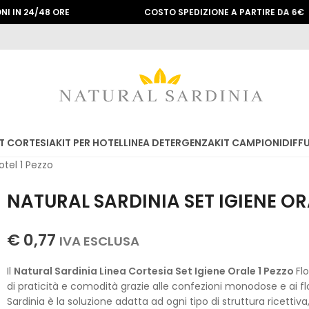
/48 ORE
COSTO SPEDIZIONE A PARTIRE DA 6€
T CORTESIA
KIT PER HOTEL
LINEA DETERGENZA
KIT CAMPIONI
DIFF
otel 1 Pezzo
NATURAL SARDINIA SET IGIENE OR
€
0,77
IVA ESCLUSA
Il
Natural Sardinia Linea Cortesia Set Igiene Orale 1 Pezzo
Fl
di praticità e comodità grazie alle confezioni monodose e ai flo
Sardinia è la soluzione adatta ad ogni tipo di struttura ricetti