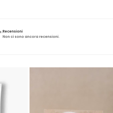
tuoi ospiti con set cortesia su misura, con il tuo logo o
 che rimarrà impresso nella memoria dei tuoi ospiti.
le sue essenze, ci distinguiamo come il marchio produttore
Recensioni
e.
 degli ospiti di ogni Hotel in Sardegna. La nostra missione è
Non ci sono ancora recensioni.
ti innovativi e di qualità, ma una vera e propria esperienza
professionali e di alta qualità, pensate per soddisfare ogni
ri benessere. Siamo l’unica scelta che offre prodotti unici in
ata che cattura l’atmosfera unica dell’isola.
i un’ospitalità distintiva. La fragranza luminosa è il nostro
erso gli aromi caratteristici della Sardegna, creando un legame