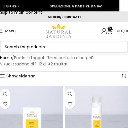
Skip to navigation
GIORNI
SPEDIZIONE A PARTIRE DA 6€
S
Skip to main content
ACCEDI/REGISTRATI
0
Menu
€
0,0
Home
Prodotti taggati “linea cortesia alberghi”
Visualizzazione di 1-12 di 42 risultati
Show sidebar