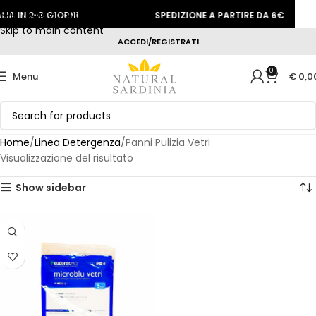
Skip to navigation
IA IN 2-3 GIORNI
SPEDIZIONE A PARTIRE DA 6€
Skip to main content
ACCEDI/REGISTRATI
0
Menu
€
0,0
Home
Linea Detergenza
Panni Pulizia Vetri
Visualizzazione del risultato
Show sidebar