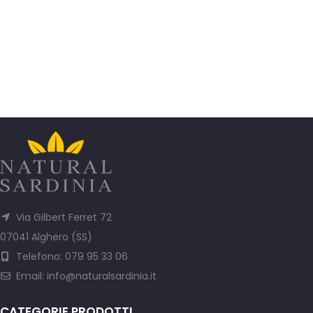
Via Gilbert Ferret 72
07041 Alghero (SS)
Telefono: 079 95 33 06
Email:
info@naturalsardinia.it
CATEGORIE PRODOTTI