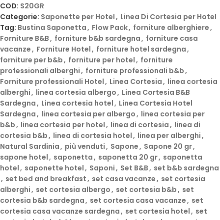
COD:
S20GR
Categorie:
Saponette per Hotel
,
Linea Di Cortesia per Hotel
Tag:
Bustina Saponetta
,
Flow Pack
,
forniture alberghiere
,
Forniture B&B
,
forniture b&b sardegna
,
forniture casa
vacanze
,
Forniture Hotel
,
forniture hotel sardegna
,
forniture per b&b
,
forniture per hotel
,
forniture
professionali alberghi
,
forniture professionali b&b
,
Forniture professionali Hotel
,
Linea Cortesia
,
linea cortesia
alberghi
,
linea cortesia albergo
,
Linea Cortesia B&B
Sardegna
,
Linea cortesia hotel
,
Linea Cortesia Hotel
Sardegna
,
linea cortesia per albergo
,
linea cortesia per
b&b
,
linea cortesia per hotel
,
linea di cortesia
,
linea di
cortesia b&b
,
linea di cortesia hotel
,
linea per alberghi
,
Natural Sardinia
,
più venduti
,
Sapone
,
Sapone 20 gr
,
sapone hotel
,
saponetta
,
saponetta 20 gr
,
saponetta
hotel
,
saponette hotel
,
Saponi
,
Set B&B
,
set b&b sardegna
,
set bed and breakfast
,
set casa vacanze
,
set cortesia
alberghi
,
set cortesia albergo
,
set cortesia b&b
,
set
cortesia b&b sardegna
,
set cortesia casa vacanze
,
set
cortesia casa vacanze sardegna
,
set cortesia hotel
,
set