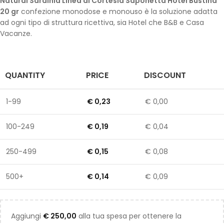
Natural Sardinia Linea di Cortesia Saponetta Hotel Bustina
20 gr
confezione monodose e monouso è la soluzione adatta
ad ogni tipo di struttura ricettiva, sia Hotel che B&B e Casa
Vacanze.
QUANTITY
PRICE
DISCOUNT
1-99
€
0,23
€
0,00
100-249
€
0,19
€
0,04
250-499
€
0,15
€
0,08
500+
€
0,14
€
0,09
Aggiungi
€
250,00
alla tua spesa per ottenere la