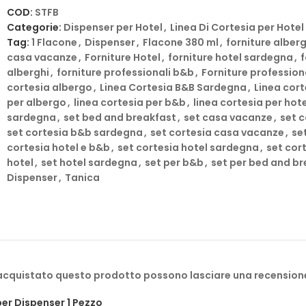
cortesia.
COD:
STFB
Categorie:
Dispenser per Hotel
,
Linea Di Cortesia per Hotel
Oltre al Natural Sardinia Staffa di Supporto Bianca per Dispe
Tag:
1 Flacone
,
Dispenser
,
Flacone 380 ml
,
forniture alber
casa vacanze
,
Forniture Hotel
,
forniture hotel sardegna
,
f
supporto in versione cromata:
alberghi
,
forniture professionali b&b
,
Forniture profession
cortesia albergo
,
Linea Cortesia B&B Sardegna
,
Linea cort
Staffa di Supporto Cromata
per albergo
,
linea cortesia per b&b
,
linea cortesia per hote
Natural Sardinia
nasce con l’intento di portare qualità nelle st
sardegna
,
set bed and breakfast
,
set casa vacanze
,
set c
il Legame con il Territorio e con le peculiarità inconfondibili d
set cortesia b&b sardegna
,
set cortesia casa vacanze
,
se
fragranza luminosa e piena di gioia, che raccoglie la pienezza
cortesia hotel e b&b
,
set cortesia hotel sardegna
,
set cor
hotel
,
set hotel sardegna
,
set per b&b
,
set per bed and br
La linea cortesia Natural Sardinia è prodotta dalla Natural Sardi
Dispenser
,
Tanica
Entra nel mondo dell’eleganza e dell’ospitalità autentica con i
Hotel e B&B di prestigio. Offri ai tuoi ospiti un’esperienza indime
Sardegna.
Il Nostro Natural Sardinia Linea Cortesia Doccia Shampoo Hotel
con ingredienti naturali, ispirati alle ricchezze della terra sa
 acquistato questo prodotto possono lasciare una recension
benessere, offrendo ai tuoi ospiti una sensazione di lusso e cu
per Dispenser 1 Pezzo