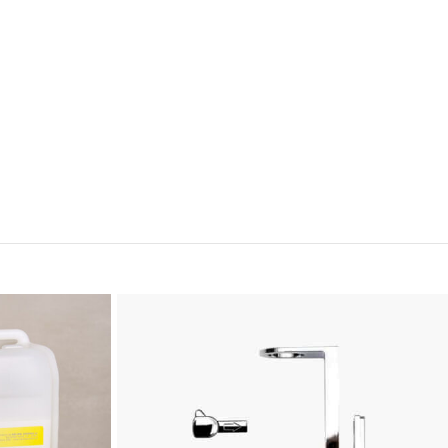
tuoi ospiti con set cortesia su misura, con il tuo logo o
 che rimarrà impresso nella memoria dei tuoi ospiti.
Contattaci oggi stesso per scoprire come elevare l’ospitalità nel
 bellezza sarda!
le sue essenze, ci distinguiamo come il marchio produttore
 degli ospiti di ogni Hotel in Sardegna. La nostra missione è
ti innovativi e di qualità, ma una vera e propria esperienza
professionali e di alta qualità, pensate per soddisfare ogni
ri benessere. Siamo l’unica scelta che offre prodotti unici in
ata che cattura l’atmosfera unica dell’isola.
i un’ospitalità distintiva. La fragranza luminosa è il nostro
erso gli aromi caratteristici della Sardegna, creando un legame
qualità e unicità, ma fai un’affermazione di stile e autenticità.
&B, trasformando ogni stanza in un rifugio che racconta la