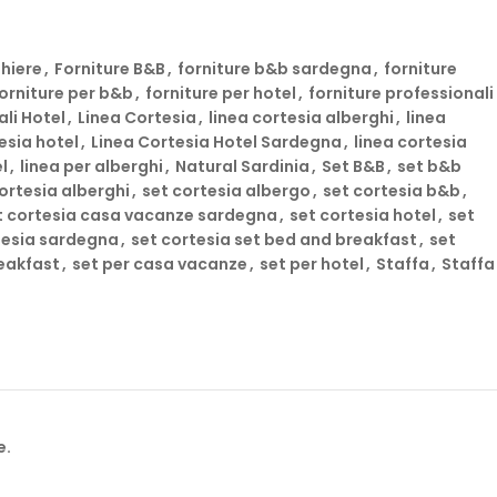
nser 1 Pezzo può essere acquistata anche la staffa di
ghiere
,
Forniture B&B
,
forniture b&b sardegna
,
forniture
orniture per b&b
,
forniture per hotel
,
forniture professionali
ali Hotel
,
Linea Cortesia
,
linea cortesia alberghi
,
linea
esia hotel
,
Linea Cortesia Hotel Sardegna
,
linea cortesia
l
,
linea per alberghi
,
Natural Sardinia
,
Set B&B
,
set b&b
rutture di ospitalità come Hotel, B&B, Casa Vacanze e rafforzare
ortesia alberghi
,
set cortesia albergo
,
set cortesia b&b
,
ella Sardegna. Abbiamo creato per i nostri prodotti una
t cortesia casa vacanze sardegna
,
set cortesia hotel
,
set
 di una vacanza in Sardegna.
tesia sardegna
,
set cortesia set bed and breakfast
,
set
eakfast
,
set per casa vacanze
,
set per hotel
,
Staffa
,
Staffa
nia Srl, azienda del
Gruppo Officina Profumiera Sarda.
 nostri set cortesia Natural Sardinia, pensati appositamente per
nticabile, arricchita dalla bellezza e dall’autenticità della
 Flacone 40 ml per hotel e b&b Natural Sardinia è arricchito
rda. Ogni prodotto è studiato per regalare momenti di puro
e.
ra personalizzata.