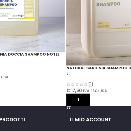
storia affascinante della Sardegna. Lasciati ispirare dalle emozi
marchio che rende unica ogni esperienza
NIA DOCCIA SHAMPOO HOTEL
NATURAL SARDINIA SHAMPOO H
L
LUSA
(1)
CARRELLO
€
17,50
IVA ESCLUSA
AGGIUNGI AL CARRELLO
 PRODOTTI
IL MIO ACCOUNT