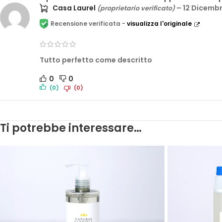
Casa Laurel
–
12 Dicemb
(proprietario verificato)
Recensione verificata -
visualizza l'originale
Tutto perfetto come descritto
0
0
(0)
(0)
Ti potrebbe interessare…