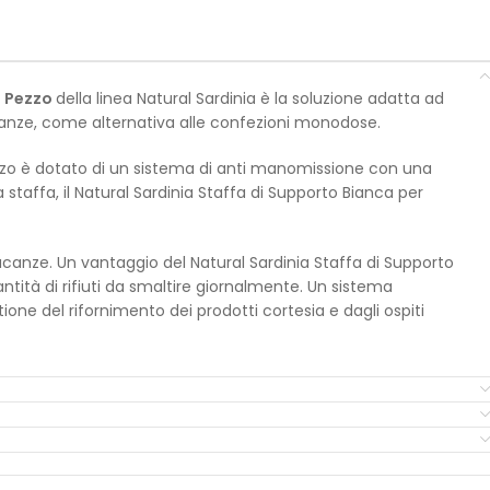
1 Pezzo
della linea Natural Sardinia è la soluzione adatta ad
acanze, come alternativa alle confezioni monodose.
Pezzo è dotato di un sistema di anti manomissione con una
staffa, il Natural Sardinia Staffa di Supporto Bianca per
vacanze.
Un vantaggio del Natural Sardinia Staffa di Supporto
tità di rifiuti da smaltire giornalmente. Un sistema
ione del rifornimento dei prodotti cortesia e dagli ospiti
upporto Bianca per Dispenser 380 ml.
Per l’acquisto del
biente. Ottimo
nella gestione per il rifornimento dei prodotti