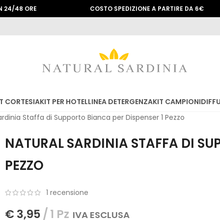
 ORE
COSTO SPEDIZIONE A PARTIRE DA 6€
T CORTESIA
KIT PER HOTEL
LINEA DETERGENZA
KIT CAMPIONI
DIFF
ardinia Staffa di Supporto Bianca per Dispenser 1 Pezzo
NATURAL SARDINIA STAFFA DI SU
PEZZO
1
recensione
€
3,95
1 Pz
IVA ESCLUSA