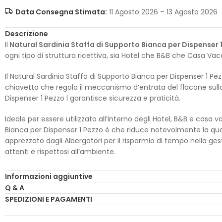
Data Consegna Stimata:
11 Agosto 2026 – 13 Agosto 2026
Descrizione
Il
Natural Sardinia Staffa di Supporto Bianca per Dispenser 
ogni tipo di struttura ricettiva, sia Hotel che B&B che Casa V
Il Natural Sardinia Staffa di Supporto Bianca per Dispenser 1 
chiavetta che regola il meccanismo d’entrata del flacone sulla 
Dispenser 1 Pezzo l garantisce sicurezza e praticità.
Ideale per essere utilizzato all’interno degli Hotel, B&B e casa 
Bianca per Dispenser 1 Pezzo è che riduce notevolmente la quan
apprezzato dagli Albergatori per il risparmio di tempo nella gest
attenti e rispettosi all’ambiente.
Questo Articolo include esclusivamente la singola
Staffa di S
Informazioni aggiuntive
dispenser da apporre sulla staffa consigliamo l’acquisto del:
Q & A
SPEDIZIONI E PAGAMENTI
Natural Sardinia Dispenser Doccia Shampoo 380 ml
Il Flacone da 380ml, Ideale per l’uso quotidiano, Rispetta l’am