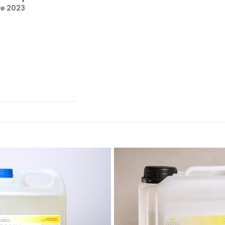
Scegli la personalizzazione per distinguerti. Dai il benvenuto ai 
re 2023
confezionati secondo le tue preferenze. Offri un servizio unico
Rendi il tuo servizio unico con i set cortesia Natural Sardinia. 
tuo Hotel o B&B con prodotti di qualità e un tocco di autentica
Da sempre impegnati a rappresentare al meglio la Sardegna e 
d’eccellenza che vuole portare l’isola direttamente nelle stanze
trasformare l’ospite in un viaggiatore, offrendo non solo prodot
sensoriale.
Le nostre forniture hotel e B&B, totalmente made in Italy, sono 
esigenza delle strutture di ospitalità, dalla ristorazione ai cent
Sardegna, arricchiti da una fragranza luminosa, fresca e agrum
Natural Sardinia si propone come il tuo alleato nella creazione d
segreto per regalare ai tuoi ospiti un viaggio sensoriale attrav
autentico e indimenticabile tra il tuo hotel e l’isola.
Scegliendo Natural Sardinia, non solo selezioni prodotti di alta 
Rinnova la tua struttura con la nostra Linea Cortesia Hotel e B