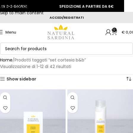
Skip to navigation
-3 GIORNI
SPEDIZIONE A PARTIRE DA 6€
Skip to main content
ACCEDI/REGISTRATI
0
Menu
€
0,0
Home
Prodotti taggati “set cortesia b&b”
Visualizzazione di 1-12 di 42 risultati
Show sidebar