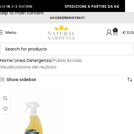
Skip to navigation
A IN 2-3 GIORNI
SPEDIZIONE A PARTIRE DA 6€
Skip to main content
ACCEDI/REGISTRATI
0
Menu
€
0,0
Home
Linea Detergenza
Pulizia Acciaio
Visualizzazione del risultato
Show sidebar