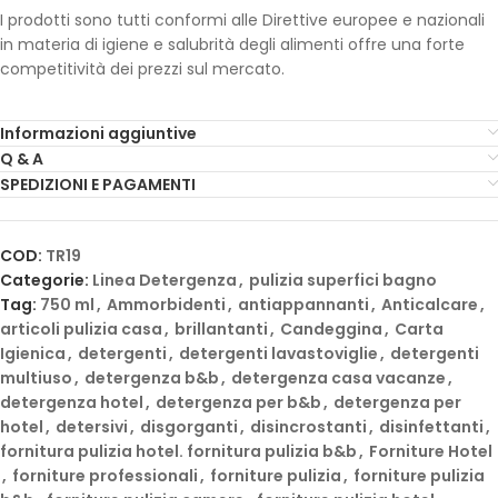
I prodotti sono tutti conformi alle Direttive europee e nazionali
in materia di igiene e salubrità degli alimenti offre una forte
competitività dei prezzi sul mercato.
Informazioni aggiuntive
Q & A
SPEDIZIONI E PAGAMENTI
COD:
TR19
Categorie:
Linea Detergenza
,
pulizia superfici bagno
Tag:
750 ml
,
Ammorbidenti
,
antiappannanti
,
Anticalcare
,
articoli pulizia casa
,
brillantanti
,
Candeggina
,
Carta
Igienica
,
detergenti
,
detergenti lavastoviglie
,
detergenti
multiuso
,
detergenza b&b
,
detergenza casa vacanze
,
detergenza hotel
,
detergenza per b&b
,
detergenza per
hotel
,
detersivi
,
disgorganti
,
disincrostanti
,
disinfettanti
,
fornitura pulizia hotel. fornitura pulizia b&b
,
Forniture Hotel
,
forniture professionali
,
forniture pulizia
,
forniture pulizia