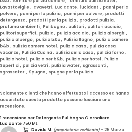
b&b
,
forniture pulizia camere
,
forniture pulizia hotel
,
Lavastoviglie
,
lavavetri
,
Lucidante
,
lucidanti
,
panni per la
polvere
,
panni per la pulizia
,
panni per polvere
,
prodotti
detergenza
,
prodotti per la pulizia
,
prodotti pulizia
,
profuma ambienti
,
Pulibagno
,
pulitori
,
pulitori acciaio
,
pulitori superfici
,
pulizia
,
pulizia acciaio
,
pulizia alberghi
,
pulizia albergo
,
pulizia b&b
,
Pulizia Bagno
,
pulizia camere
b&b
,
pulizia camere hotel
,
pulizia casa
,
pulizia casa
vacanze
,
Pulizia Cucina
,
pulizia della casa
,
pulizia forno
,
pulizia hotel
,
pulizia per b&b
,
pulizia per hotel
,
Pulizia
Superfici
,
pulizia vetri
,
pulizia water
,
sgrassanti
,
sgrassatori
,
Spugne
,
spugne per la pulizia
Solamente clienti che hanno effettuato l'accesso ed hanno
acquistato questo prodotto possono lasciare una
recensione.
1 recensione per
Detergente Pulibagno Giornaliero
Lucidante 750 ML
Davide M.
–
25 Marzo
(proprietario verificato)