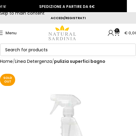
Skip to navigation
I
SPEDIZIONE A PARTIRE DA 6€
SCONT
Skip to main content
ACCEDI/REGISTRATI
0
Menu
€
0,0
Home
Linea Detergenza
pulizia superfici bagno
SOLD
OUT