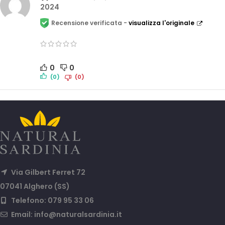
2024
Recensione verificata -
visualizza l'originale
0
0
(0)
(0)
Via Gilbert Ferret 72
07041 Alghero (SS)
Telefono: 079 95 33 06
Email:
info@naturalsardinia.it