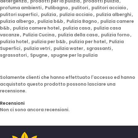
detergenza
,
prodotti per la pulizia
,
prodotti pulizia
,
profuma ambienti
,
Pulibagno
,
pulitori
,
pulitori acciaio
,
pulitori superfici
,
pulizia
,
pulizia acciaio
,
pulizia alberghi
,
pulizia albergo
,
pulizia b&b
,
Pulizia Bagno
,
pulizia camere
b&b
,
pulizia camere hotel
,
pulizia casa
,
pulizia casa
vacanze
,
Pulizia Cucina
,
pulizia della casa
,
pulizia forno
,
pulizia hotel
,
pulizia per b&b
,
pulizia per hotel
,
Pulizia
Superfici
,
pulizia vetri
,
pulizia water
,
sgrassanti
,
sgrassatori
,
Spugne
,
spugne per la pulizia
Solamente clienti che hanno effettuato l'accesso ed hanno
acquistato questo prodotto possono lasciare una
recensione.
Recensioni
Non ci sono ancora recensioni.