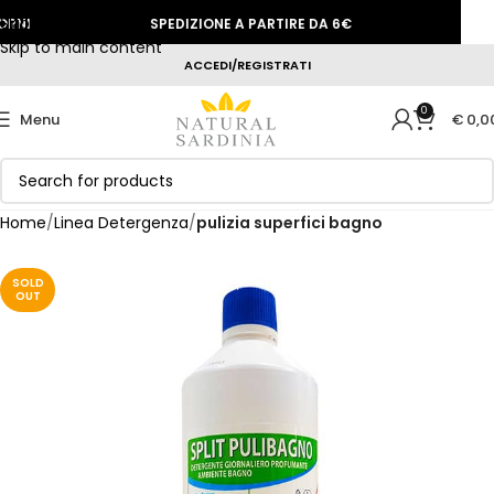
Skip to navigation
NI
SPEDIZIONE A PARTIRE DA 6€
SCON
Skip to main content
ACCEDI/REGISTRATI
0
Menu
€
0,0
Home
Linea Detergenza
pulizia superfici bagno
SOLD
OUT