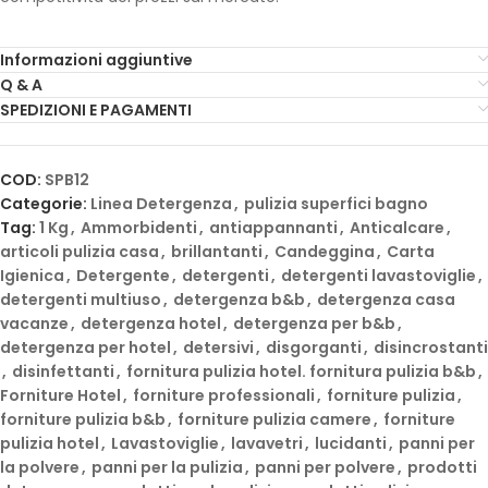
Informazioni aggiuntive
Q & A
SPEDIZIONI E PAGAMENTI
COD:
SPB12
Categorie:
Linea Detergenza
,
pulizia superfici bagno
Tag:
1 Kg
,
Ammorbidenti
,
antiappannanti
,
Anticalcare
,
articoli pulizia casa
,
brillantanti
,
Candeggina
,
Carta
Igienica
,
Detergente
,
detergenti
,
detergenti lavastoviglie
,
detergenti multiuso
,
detergenza b&b
,
detergenza casa
vacanze
,
detergenza hotel
,
detergenza per b&b
,
detergenza per hotel
,
detersivi
,
disgorganti
,
disincrostanti
,
disinfettanti
,
fornitura pulizia hotel. fornitura pulizia b&b
,
Forniture Hotel
,
forniture professionali
,
forniture pulizia
,
forniture pulizia b&b
,
forniture pulizia camere
,
forniture
pulizia hotel
,
Lavastoviglie
,
lavavetri
,
lucidanti
,
panni per
la polvere
,
panni per la pulizia
,
panni per polvere
,
prodotti