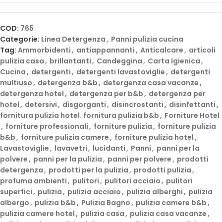
COD:
765
Categorie:
Linea Detergenza
,
Panni pulizia cucina
Tag:
Ammorbidenti
,
antiappannanti
,
Anticalcare
,
articoli
pulizia casa
,
brillantanti
,
Candeggina
,
Carta Igienica
,
Cucina
,
detergenti
,
detergenti lavastoviglie
,
detergenti
multiuso
,
detergenza b&b
,
detergenza casa vacanze
,
detergenza hotel
,
detergenza per b&b
,
detergenza per
hotel
,
detersivi
,
disgorganti
,
disincrostanti
,
disinfettanti
,
fornitura pulizia hotel. fornitura pulizia b&b
,
Forniture Hotel
,
forniture professionali
,
forniture pulizia
,
forniture pulizia
b&b
,
forniture pulizia camere
,
forniture pulizia hotel
,
Lavastoviglie
,
lavavetri
,
lucidanti
,
Panni
,
panni per la
polvere
,
panni per la pulizia
,
panni per polvere
,
prodotti
detergenza
,
prodotti per la pulizia
,
prodotti pulizia
,
profuma ambienti
,
pulitori
,
pulitori acciaio
,
pulitori
superfici
,
pulizia
,
pulizia acciaio
,
pulizia alberghi
,
pulizia
albergo
,
pulizia b&b
,
Pulizia Bagno
,
pulizia camere b&b
,
pulizia camere hotel
,
pulizia casa
,
pulizia casa vacanze
,