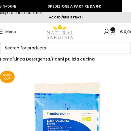
Skip to navigation
GIORNI
SPEDIZIONE A PARTIRE DA 6€
S
Skip to main content
ACCEDI/REGISTRATI
0
Menu
€
0,0
Home
Linea Detergenza
Panni pulizia cucina
SOLD
OUT