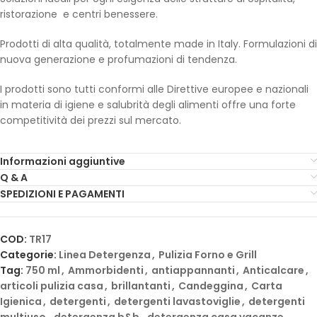
ristorazione e centri benessere.
Prodotti di alta qualità, totalmente made in Italy. Formulazioni di
nuova generazione e profumazioni di tendenza.
I prodotti sono tutti conformi alle Direttive europee e nazionali
in materia di igiene e salubrità degli alimenti offre una forte
competitività dei prezzi sul mercato.
Informazioni aggiuntive
Q & A
SPEDIZIONI E PAGAMENTI
COD:
TR17
Categorie:
Linea Detergenza
,
Pulizia Forno e Grill
Tag:
750 ml
,
Ammorbidenti
,
antiappannanti
,
Anticalcare
,
articoli pulizia casa
,
brillantanti
,
Candeggina
,
Carta
Igienica
,
detergenti
,
detergenti lavastoviglie
,
detergenti
multiuso
,
detergenza b&b
,
detergenza casa vacanze
,