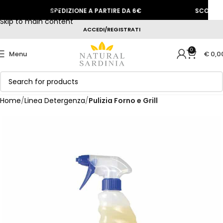
Skip to navigation
SPEDIZIONE A PARTIRE DA 6€
SCONTO BE
Skip to main content
ACCEDI/REGISTRATI
0
Menu
€
0,0
Home
Linea Detergenza
Pulizia Forno e Grill