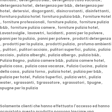
detergenza hotel
,
detergenza per b&b
,
detergenza per
hotel
,
detersivi
,
disgorganti
,
disincrostanti
,
disinfettanti
,
fornitura pulizia hotel. fornitura pulizia b&b
,
Forniture Hotel
,
forniture professionali
,
forniture pulizia
,
forniture pulizia
b&b
,
forniture pulizia camere
,
forniture pulizia hotel
,
Lavastoviglie
,
lavavetri
,
lucidanti
,
panni per la polvere
,
panni per la pulizia
,
panni per polvere
,
prodotti detergenza
,
prodotti per la pulizia
,
prodotti pulizia
,
profuma ambienti
,
pulitori
,
pulitori acciaio
,
pulitori superfici
,
pulizia
,
pulizia
acciaio
,
pulizia alberghi
,
pulizia albergo
,
pulizia b&b
,
Pulizia Bagno
,
pulizia camere b&b
,
pulizia camere hotel
,
pulizia casa
,
pulizia casa vacanze
,
Pulizia Cucina
,
pulizia
della casa
,
pulizia forno
,
pulizia hotel
,
pulizia per b&b
,
pulizia per hotel
,
Pulizia Superfici
,
pulizia vetri
,
pulizia
water
,
sgrassanti
,
Sgrassatore
,
sgrassatori
,
Spugne
,
spugne per la pulizia
Solamente clienti che hanno effettuato l'accesso ed hanno
acquistato questo prodotto possono lasciare una