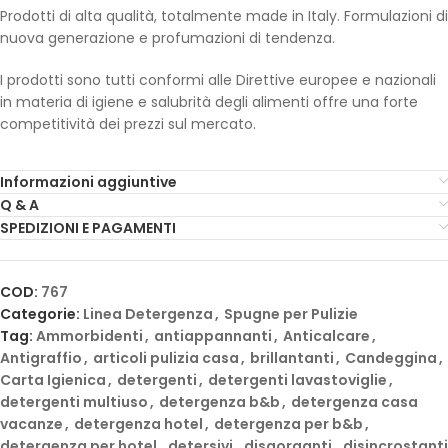
Prodotti di alta qualità, totalmente made in Italy. Formulazioni di
nuova generazione e profumazioni di tendenza.
I prodotti sono tutti conformi alle Direttive europee e nazionali
in materia di igiene e salubrità degli alimenti offre una forte
competitività dei prezzi sul mercato.
Informazioni aggiuntive
Q & A
SPEDIZIONI E PAGAMENTI
COD:
767
Categorie:
Linea Detergenza
,
Spugne per Pulizie
Tag:
Ammorbidenti
,
antiappannanti
,
Anticalcare
,
Antigraffio
,
articoli pulizia casa
,
brillantanti
,
Candeggina
,
Carta Igienica
,
detergenti
,
detergenti lavastoviglie
,
detergenti multiuso
,
detergenza b&b
,
detergenza casa
vacanze
,
detergenza hotel
,
detergenza per b&b
,
detergenza per hotel
,
detersivi
,
disgorganti
,
disincrostanti