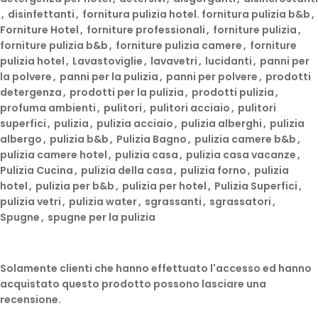
,
disinfettanti
,
fornitura pulizia hotel. fornitura pulizia b&b
,
Forniture Hotel
,
forniture professionali
,
forniture pulizia
,
forniture pulizia b&b
,
forniture pulizia camere
,
forniture
pulizia hotel
,
Lavastoviglie
,
lavavetri
,
lucidanti
,
panni per
la polvere
,
panni per la pulizia
,
panni per polvere
,
prodotti
detergenza
,
prodotti per la pulizia
,
prodotti pulizia
,
profuma ambienti
,
pulitori
,
pulitori acciaio
,
pulitori
superfici
,
pulizia
,
pulizia acciaio
,
pulizia alberghi
,
pulizia
albergo
,
pulizia b&b
,
Pulizia Bagno
,
pulizia camere b&b
,
pulizia camere hotel
,
pulizia casa
,
pulizia casa vacanze
,
Pulizia Cucina
,
pulizia della casa
,
pulizia forno
,
pulizia
hotel
,
pulizia per b&b
,
pulizia per hotel
,
Pulizia Superfici
,
pulizia vetri
,
pulizia water
,
sgrassanti
,
sgrassatori
,
Spugne
,
spugne per la pulizia
Solamente clienti che hanno effettuato l'accesso ed hanno
acquistato questo prodotto possono lasciare una
recensione.