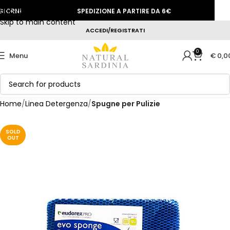
Skip to navigation
ORNI
SPEDIZIONE A PARTIRE DA 6€
SCO
Skip to main content
ACCEDI/REGISTRATI
0
Menu
€
0,0
Home
Linea Detergenza
Spugne per Pulizie
SOLD
OUT